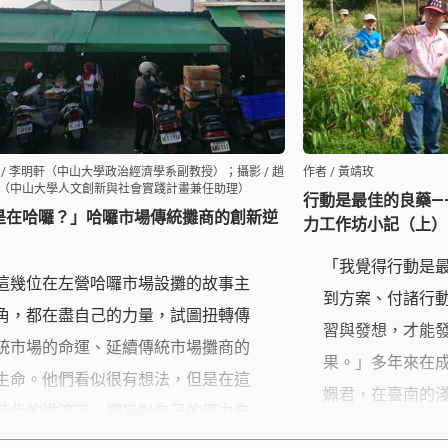
在那裏的東西重
走訪社區，瞭解由地方公民自發性參
與的進度與成效。
 / 李明軒（中山大學政治經濟學系副教授）；攝影 / 趙
作者 / 黃靖玫
（中山大學人文創新與社會實踐計畫兼任助理）
行動是最佳的良藥—
是在哈囉？」哈囉市場傳統攤商的創新逆
力工作坊小記（上）
「我覺得行動是
這幾位在左營哈囉市場設攤的故事主
到方案、付諸行
角，都在盡自己的力量，試圖扭轉傳
習與發想，才能
統市場的命運、延續傳統市場攤商的
果。」多年來在
生命。他們看似很有想法，但是在這
姵君，在臺南的
時代的洪流下，卻又對自己的努力充
起共學共作，發
滿了不確定，不知道自己的努力會不