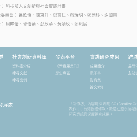
絡，也與農友們
行
科技部人文創新與社會實踐計畫
會改變什麼。他們正在做的，不是一
續的道路上持續
輯委員會
呂欣怡、陳東升、鄧育仁、蔡瑞明、鄭麗珍、謝國興
成不變、不是坐等改變，而是主動的
輯
周睦怡、郭怡棻、彭欣華、黃靖玫、鄭珮宸
創新逆襲，打算讓這份創新能做多
久、就是多久！
隊
社會創新資料庫
發表平台
實踐研究成果
跨
資料庫介紹
《新實踐集刊》
成果簡介
最新
搜尋文獻
歷史專區
電子書
友站
搜尋案例
影音集
論文索引
「新作坊」內容均採 創用 CC (Creative
發展處
改作 3.0 台灣授權條款，歡迎在遵守授
研究資訊與深度調查成果。