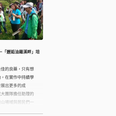
新發光。
—「邂逅油羅溪畔」培
最佳的良藥，只有想
動，在實作中持續學
發展出更多的成
成大團隊擔任助理的
淺山場域與居民們一
展出議題式的社群網