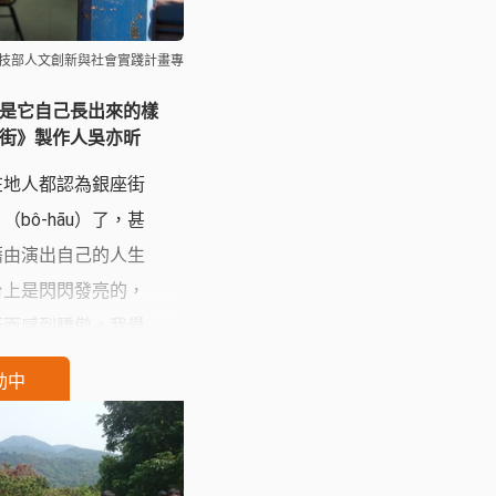
科技部人文創新與社會實踐計畫專
是它自己長出來的樣
街》製作人吳亦昕
在地人都認為銀座街
bô-hāu）了，甚
藉由演出自己的人生
台上是閃閃發亮的，
街而感到驕傲。我覺
迷人之處，就是它自
動中
，所以我們面對場
還是在美學上，都避
而是致力於讓原本就