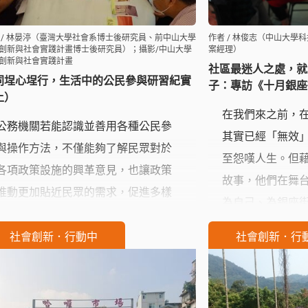
 / 林晏渟（臺灣大學社會系博士後研究員、前中山大學
作者 / 林俊志（中山大學
創新與社會實踐計畫博士後研究員）；攝影/中山大學
案經理）
創新與社會實踐計畫
社區最迷人之處，就
同埕心埕行，生活中的公民參與研習紀實
子：專訪《十月銀座
上）
在我們來之前，
公務機關若能認識並善用各種公民參
其實已經「無效」（
與操作方法，不僅能夠了解民眾對於
至怨嘆人生。但
各項政策設施的興革意見，也讓政策
故事，他們在舞
推動更加貼近民眾的需求，促進多樣
為自己、為銀座
與包容性。2020年11月，高雄市政府
得，社區最美最
公務人力發展中心委託中山大學人社
社會創新．行動中
社會創新．行
己長出來的樣子
實踐計畫舊港團隊策劃一場公民參與
域，不管在議題
研習課程，引領學員進入實踐場域，
免套用、強加，
認識開放式會議討論方式與流程，並