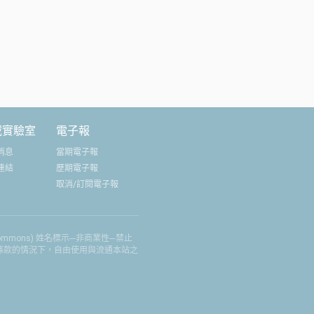
相互培力，在環境永
實踐前行。
域實驗室
電子報
消息
當期電子報
連結
歷期電子報
取消/訂閱電子報
 Commons) 姓名標示─非商業性─禁止
權條款的情況下，自由使用與流通本站之