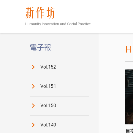
新作坊
Humanity Innovation and Social Practice
電子報
Vol.152
Vol.151
Vol.150
Vol.149
目