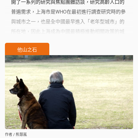
開了一系列的研究與焦點團體訪談，研究高齡人口的
普遍需求，上海市是WHO在最初進行調查研究時的參
與城市之一，也是全中國最早進入「老年型城市」的
所在地，因此上海成為中國最積極推動相關政策的城
市，正好可以作為一個典型案例，顯示出政府在推
他山之石
廣、建構高齡友善城市的侷限所在。
作者 / 熊慧嵐