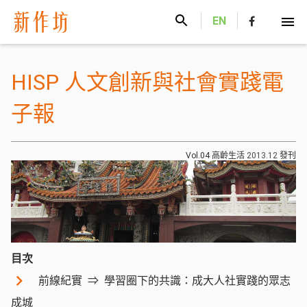
新作坊
EN
HISP 人文創新與社會實踐電
子報
Vol.04 高齡生活
2013.12
發刊
目次
前線紀實
學習圈下的共識：成大人社實踐的眾志
成城