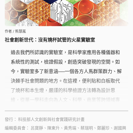
作者 / 熊慧嵐
社會創新世代：沒有燒杯試管的火星實驗室
過去我們所認識的實驗室，是科學家應用各種儀器和
系統性的測試，檢證假設，創造突破發現的空間。如
今，實驗室多了新意涵──一個各方人馬群策群力、解
決棘手社會問題的地方。在這裡，便利貼和白板取代
了燒杯和本生燈，嚴謹的科學檢證方法轉為設計思
維，從單一學科走向為人文、科學、商業等跨領域專
業合作。無論是飲用水安全、碳排放中和或是高齡友
善社會，努力為現實世界的挑戰尋找替代解決方案，
發行
科技部人文創新與社會實踐研究計畫
編輯委員會
為我們的社會創造了更新、更友善運作規則。
呂寶靜、陳東升、黃秀端、蔡瑞明、鄭麗珍、謝國興