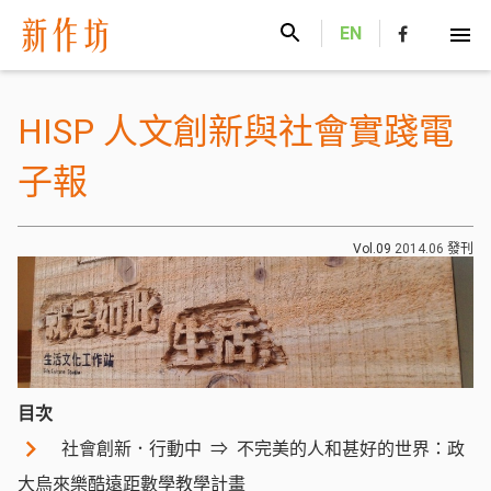
新作坊
EN
HISP 人文創新與社會實踐電
子報
Vol.09
2014.06
發刊
目次
社會創新．行動中
不完美的人和甚好的世界：政
大烏來樂酷遠距數學教學計畫