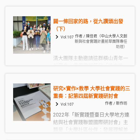
定位明確，大學多聚焦在社福相關
的實作議題上；而在舊城區進行推
動計畫，大學面臨的是在地深耕團
闢一條回家的路，從九讚頭出發
體各有主張，要如何串聯合作、號
（下）
召更多具有在地情感認同的居民一
作者 / 陳佳君（中山大學人文創
Vol.107
起參與公共事務？當地方政府對舊
新與社會實踐計畫前草團隊專任
區域的未來規劃與居民商家及大學
助理）
成員的想法不同時，該如何有效溝
清大團隊主動邀請這群橫山青年一
通，取得共識？
起聚會，借用電視節目「誰來晚
餐」的名稱，每週二晚間來到九讚
頭車站共餐。每次聚會討論的主題
不一，但都會從在地「餐桌」出
研究×實作×教學 大學社會實踐的三
發，一起品嚐以橫山友善食材料理
重奏：記第四屆新實踐研討會
的各種餐點，討論彼此工作的狀況
作者 / 新作坊
Vol.107
及未來合作的可能性，並持續整理
2022年「新實踐暨臺日大學地方連
車站空間，讓一個單純的車站搖身
結與社會實踐聯盟國際研討會」主
一變成了時下最夯的「青創中
題是「大學社區伙伴：發展理解差
心」。
異的協作模式」，會中共有47篇論