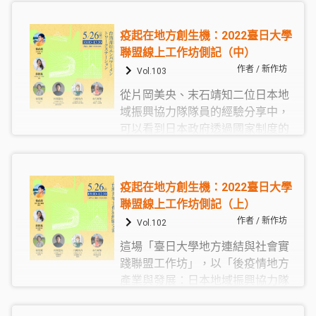
文發表與4篇論文海報展示。觀察發
表內容，會發現大學的在地行動緊
疫起在地方創生機：2022臺日大學
密呼應臺灣社會的發展脈動，例如
聯盟線上工作坊側記（中）
探討大學在社會住宅、地方創生、
作者 / 新作坊
Vol.103
長期照顧等政策推動下的角色，以
從片岡美央、末石靖知二位日本地
及對於政策的省思和建議。同時，
域振興協力隊隊員的經驗分享中，
也將實作經驗和既有理論及國際發
可以看到日本政府透過國家制度的
展趨勢進行對話。
推動，讓不同身分背景和興趣專長
者走入鄉村，一來可以為地方帶來
嶄新的觀點、刺激和人際連結，改
疫起在地方創生機：2022臺日大學
變當地原有運轉的模式；二來參與
聯盟線上工作坊側記（上）
的隊員不僅能一展長才，也能從在
作者 / 新作坊
Vol.102
地汲取養分，滋養自己的生活和生
這場「臺日大學地方連結與社會實
命……
踐聯盟工作坊」，以「後疫情地方
產業與發展：日本地域振興協力隊
與臺灣青年工作站經驗交流」為主
題，由科技部人文創新與社會實踐