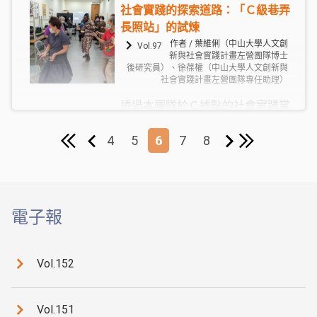
化」解決的問題，讓其真正找到轉
社會實踐的探索道路：「Ｃ級巷弄
型的需求。若貿然導入「數位轉
長照站」的試煉
型」反而會造成許多商家在轉型過
作者 / 葉維俐（中山大學人文創
Vol.97
新與社會實踐計畫左營團隊博士
程中必須額外增加人力與經費支
後研究員）、徐葆權（中山大學人文創新與
出，這對他們來說都會是「有負
社會實踐計畫左營團隊專任助理）
擔」的轉型。因此，若以較為輕量
透過本團隊於Ｃ據點的社會實踐嘗
且無痛導入的方式，從軟性的「新
試，讓我們知道大學和社區的合
知分享、觀念建構」作為出發點，
作，除了從大學裡尋找相關資源進
4
5
6
7
8
« 最前
>>
對於舊左營區傳統商家們來說較能
入社區，也可以「透過媒合社區裡
夠接受。
面有能力的人」進行資源串聯。這
四個月裡，我們戰戰兢兢地迎向Ｃ
據點的試煉，在向外連結與實作行
電子報
動中逐漸排除了一開始的「門外
漢」焦慮感，深刻體會到只要切合
社區需求、謹慎以對且不放棄嘗
Vol.152
試，就是持續走在「社會實踐」的
道路上。
Vol.151