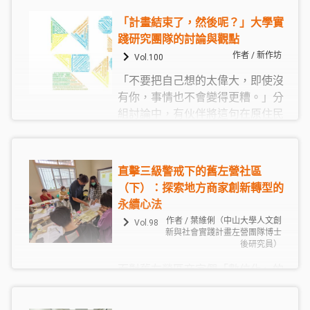
計畫邀請臺灣與日本各三位與地方
「計畫結束了，然後呢？」大學實
創生相關的參與團隊或個人，分享
踐研究團隊的討論與觀點
自己在島國一隅，和地方的人們一
作者 / 新作坊
Vol.100
起挖掘在地資產、關注地方議題、
「不要把自己想的太偉大，即使沒
解決地方／社群需求的工作及生活
有你，事情也不會變得更糟。」分
經驗。過程中，多位講者也特別提
組討論中，有伙伴將這句在原住民
到，面對Covid-19疫情衝擊，地方
部落流傳的「名言」提出來分享，
工作者和病毒共存的因應及調適之
一方面鼓勵眾人平常心面對計畫終
道。
將結束的必然性；二來也是慰勉大
直擊三級警戒下的舊左營社區
家社會實踐的工作本就是一棒接一
（下）：探索地方商家創新轉型的
棒，永不休止，更重要的是反過來
永續心法
問自己，參與人社實踐計畫這幾年
作者 / 葉維俐（中山大學人文創
Vol.98
為場域、為自我留下了什麼，並為
新與社會實踐計畫左營團隊博士
後研究員）
未來開創了什麼樣的契機與局面。
面對舊左營區商家們「數位化」的
諸多轉型障礙，我認為應協助商家
們檢視並盤點自身需要藉由「數位