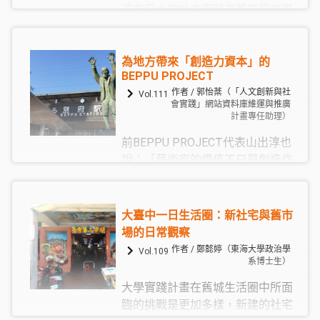
這些日本的地方實踐者都不是在學
術界工作的人，儘管知識體系沒有
那麼完整，不過他們分享的內容和
經驗，還有從實作經驗萃取出來的
為地方帶來「創造力資本」的
BEPPU PROJECT
核心價值令人佩服。因為這次的經
作者 / 郭怡棻（「人文創新與社
驗，讓我感受到日本地方社會的深
Vol.111
會實踐」網站資料庫維運與推廣
度跟厚實的程度超乎我們的想像，
計畫專任助理）
這不是一個、二個人而已，而是幾
前BEPPU PROJECT代表山出淳也
乎所有的受訪者，他都能去闡釋他
說：「藝術家的價值不只是創造作
在做什麼，甚至有幾個人分享時，
品而已，而是能把既有的價值進行
你站在旁邊聽到眼淚都會掉下來。
更新，賦予外界新的刺激。藝術家
的進駐或移住，也能對於地方上的
大臺中一日生活圈：新社宅與舊市
居民、組織、企業、地方政府，帶
場的日常觀察
來新的刺激，這正是他們的價值之
作者 / 鄭懿婷（東海大學政治學
Vol.109
一。」
系博士生）
大學實踐計畫在舊城生活圈中所面
臨的挑戰是更加多樣，新建的社宅