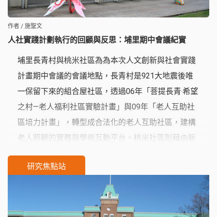
作者 / 施聖文
人社實踐計劃執行的回顧與反思：埔里期中會議紀實
埔里長青村與桃米社區為為本次人文創新與社會實踐
計畫期中會議的會議地點，長青村是921大地震後唯
一保留下來的組合屋社區，透過06年「菩提長青‧希望
之村—老人福利社區實驗計畫」與09年「老人互助社
區培力計畫」，轉型成合法化的老人互助社區，建構
老人照顧的實務與學術互動平台。桃米社區則藉由新
故鄉基金會董事長廖嘉展與執行長顏新珠的努力，秉
研究焦點站
持著與社區共同成長的理念，並預將桃米的精神拓展
到埔里地區，激發社區中心思維與區域發展間關係的
再思考。