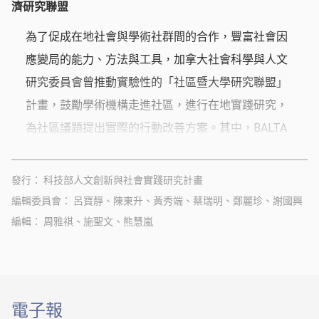
濟研究聯盟
為了促成在地社會與學術社群間的合作，豐富社會因
應變局的能力、方法與工具，加拿大社會科學與人文
研究委員會曾推動實驗性的「社區暨大學研究聯盟」
計畫，鼓勵學術機構走進社區，進行在地實踐研究，
為社區議題提出實際的行動改善方案。其中，BALTA
討論用商業模式解決特定社會或環境問題的組織，以
及透過不同面向的社會經濟行動組織或個人，如何讓
發行
科技部人文創新與社會實踐研究計畫
各社區達到永續自給，以促使社區再生，其研究架構
編輯委員會
呂寶靜、陳東升、黃秀端、蔡瑞明、鄭麗珍、謝國興
與主軸為本文介紹的重點。
編輯
周雅祺、施聖文、熊慧嵐
電子報