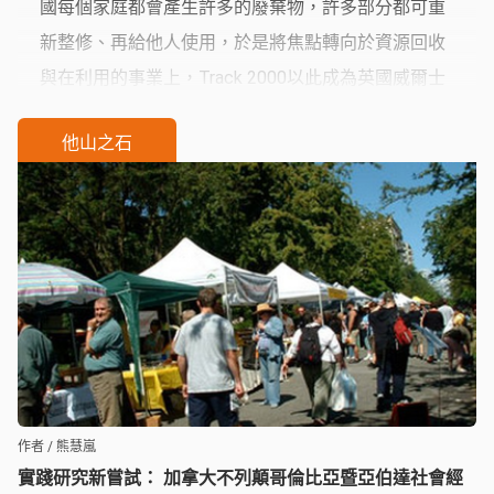
國每個家庭都會產生許多的廢棄物，許多部分都可重
新整修、再給他人使用，於是將焦點轉向於資源回收
與在利用的事業上，Track 2000以此成為英國威爾士
地區最成功的社會企業，此案例說明了社會創新，有
他山之石
時僅需要有效的整合與融入，即可成功地創造出一個
「多贏」的模式。
作者 / 熊慧嵐
實踐研究新嘗試： 加拿大不列顛哥倫比亞暨亞伯達社會經