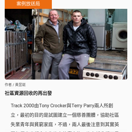
案例放送局
人不會馬上就能轉而接受新的發展方向。所以除了提
供技術上的協助，更要推動民眾進行社會學習。先改
變觀念，開啟新的想法，一同找出未來的發展可能。
作者 / 黃昱珽
社區資源回收的再出發
Track 2000由Tony Crocker與Terry Parry兩人所創
立，最初的目的是試圖建立一個慈善團體，協助社區
失業青年與貧窮家庭，不過，兩人最後注意到其實英