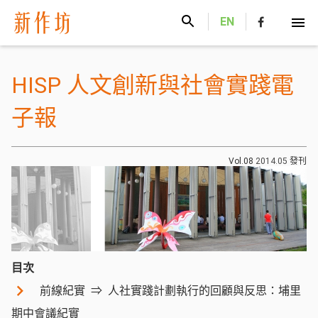
新作坊
EN
HISP 人文創新與社會實踐電
子報
Vol.08
2014.05
發刊
目次
前線紀實
人社實踐計劃執行的回顧與反思：埔里
期中會議紀實