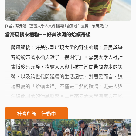
作者 / 蔡元隆（嘉義大學人文創新與社會實踐計畫博士後研究員）
當海風捎來禮物——好美沙灘的蛤蠣奇緣
颱風過後，好美沙灘出現大量的野生蛤蠣，居民與遊
客紛紛帶著水桶與鏟子「摸蜊仔」。嘉義大學人社計
畫博後蔡元隆，描繪大人與小孩在潮間帶間奔走的笑
聲，以及跨世代間延續的生活記憶。對居民而言，這
場盛夏的「蛤蠣重逢」不僅是自然的饋贈，更是人與
海彼此回應的情感聯繫。三年來嘉義大學團隊與在地
居民共作，而培養出的默契與信任，在此場景中也顯
社會創新．行動中
露無遺。