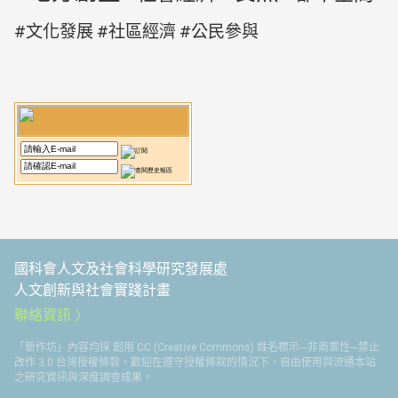
文化發展
社區經濟
公民參與
國科會人文及社會科學研究發展處
人文創新與社會實踐計畫
聯絡資訊
「新作坊」內容均採 創用 CC (Creative Commons) 姓名標示─非商業性─禁止
改作 3.0 台灣授權條款，歡迎在遵守授權條款的情況下，自由使用與流通本站
之研究資訊與深度調查成果。