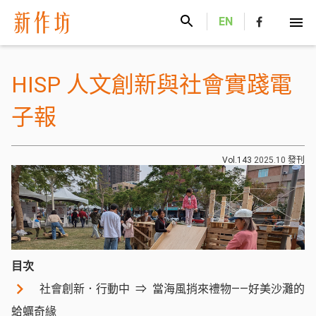
新作坊
EN
HISP 人文創新與社會實踐電
子報
Vol.143
2025.10
發刊
目次
社會創新．行動中
當海風捎來禮物——好美沙灘的
蛤蠣奇緣