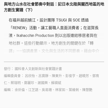
與地方山水在社會節奏中對話：記日本北陸與關西地區的地
方創生實踐（下）
在福井越前鯖江，設計團隊 TSUGI 與 SOE 透過
「RENEW」活動，讓工藝職人直面消費者；在滋賀長
濱，Ikahacchin Production 則以出版連結移居者與在
地社群。這些行動顯示，地方創生的關鍵在於「轉
譯」——協調產業、文化與生活的不同節奏，藉由中介
角色編織新的連結，使地方得以找到差異與邊界間的
切入點，孕育獨特的未來想像。
發行
國科會人文創新與社會實踐計畫
編輯委員會
呂欣怡、呂寶靜、陳東升、彭俊亨、趙曉芳、鄧育
仁、蔡瑞明、鄭麗珍、謝國興、蘇碩斌
編輯
余炘倫、江芝語、吳易珊、林家如、葉維俐、陳慧艶